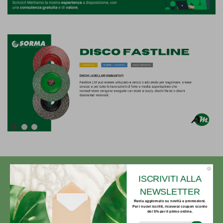
ISCRIVITI ALLA
NEWSLETTER
Resta aggiornato su novità e promozioni.
Per i nuovi iscritti, riceverai coupon sconto
del 5% per il primo ordine.
info@articolipermarmisti.it
Subsribe to our email newsletter today to
receive update on the latest news, tutorials
and special offers!