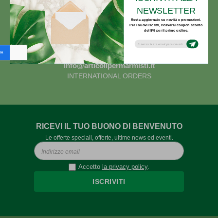
CORRIERE ESPRESSO GLS
NEWSLETTER
Resta aggiornato su novità e promozioni.
Per i nuovi iscritti, riceverai coupon sconto
del 5% per il primo ordine.
Subsribe to our email newsletter today to
receive update on the latest news, tutorials
and special offers!
info@articolipermarmisti.it
INTERNATIONAL ORDERS
RICEVI IL TUO BUONO DI BENVENUTO
Le offerte speciali, offerte, ultime news ed eventi.
Accetto
la privacy policy
.
ISCRIVITI