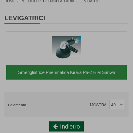
HOME
PRODOTTI
UTENSILI AD ARIA
LEVIGATRICI
LEVIGATRICI
Smerigliatrice Pneumatica Kirara Pa-2 Riel Sanwa
MOSTRA
1
elemento
Indietro