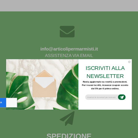
info@articolipermarmisti.it
ASSISTENZA VIA EMAIL
ISCRIVITI ALLA
NEWSLETTER
Resta aggiornato su novità e promozioni.
Per i nuovi iscritti, riceverai coupon sconto
del 5% per il primo ordine.
ORARIO SUPPORTO
Subsribe to our email newsletter today to
receive update on the latest news, tutorials
and special offers!
LUN - VEN: 8:30 - 12:00
SPEDIZIONE