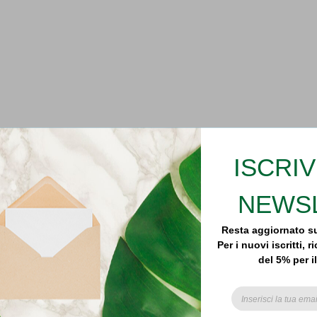
ISCRIV
NEWS
Resta aggiornato su
Per i nuovi iscritti,
del 5% per i
Subsribe to our ema
receive update on the
and spec