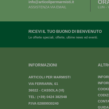
OR
info@articolipermarmisti.it
ASSISTENZA VIA EMAIL
LUN - 
RICEVI IL TUO BUONO DI BENVENUTO
Le offerte speciali, offerte, ultime news ed eventi.
INFORMAZIONI
ALTR
INFOR
ARTICOLI PER MARMISTI
INFOR
VIA FERRARIN, 61
COOKI
36022 - CASSOLA (VI)
CODIZ
TEL:
(+39) 0424 382548
CONTA
P.IVA 02889930240
GUIDA