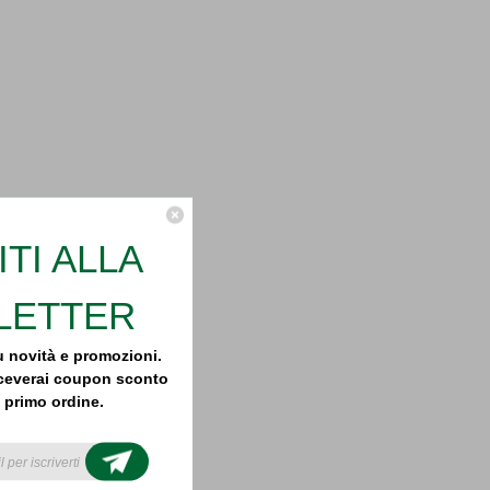
ITI ALLA
LETTER
 novità e promozioni.
 riceverai coupon sconto
l primo ordine.
il newsletter today to
 latest news, tutorials
ial offers!