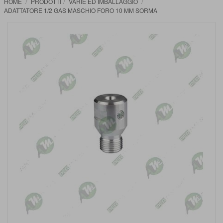
HOME
PRODOTTI
VARIE ED IMBALLAGGIO
ADATTATORE 1/2 GAS MASCHIO FORO 10 MM SORMA
Vai
alla
fine
della
galleria
di
immagini