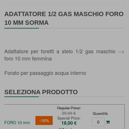
Vai
all'inizio
ADATTATORE 1/2 GAS MASCHIO FORO
della
10 MM SORMA
galleria
di
immagini
Adattatore per foretti a stelo 1/2 gas maschio -->
foro 10 mm femmina
Forato per passaggio acqua interno
SELEZIONA PRODOTTO
Regular Price
20,00 €
Quantità
Special Price
-10%
FORO 10 mm
18,00 €