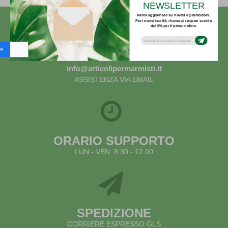
NEWSLETTER
Resta aggiornato su novità e promozioni.
Per i nuovi iscritti, riceverai coupon sconto
del 5% per il primo ordine.
Subsribe to our email newsletter today to
receive update on the latest news, tutorials
and special offers!
info@articolipermarmisti.it
ASSISTENZA VIA EMAIL
ORARIO SUPPORTO
LUN - VEN: 8:30 - 12:00
SPEDIZIONE
CORRIERE ESPRESSO GLS