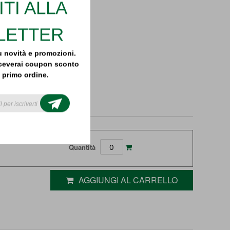
ITI ALLA
LETTER
 novità e promozioni.
 riceverai coupon sconto
l primo ordine.
il newsletter today to
 latest news, tutorials
ial offers!
Quantità
AGGIUNGI AL CARRELLO