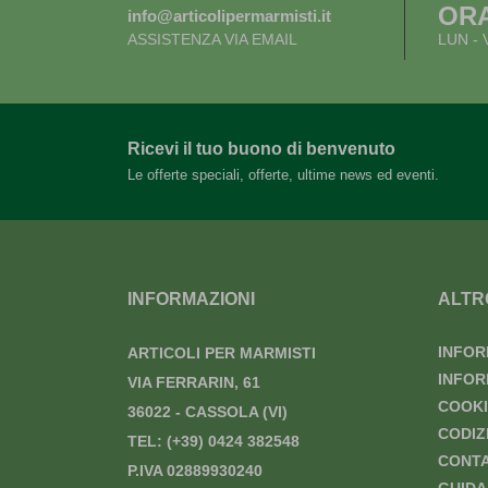
OR
info@articolipermarmisti.it
ASSISTENZA VIA EMAIL
LUN - 
Ricevi il tuo buono di benvenuto
Le offerte speciali, offerte, ultime news ed eventi.
INFORMAZIONI
ALTR
INFOR
ARTICOLI PER MARMISTI
INFOR
VIA FERRARIN, 61
COOKI
36022 - CASSOLA (VI)
CODIZ
TEL:
(+39) 0424 382548
CONTA
P.IVA 02889930240