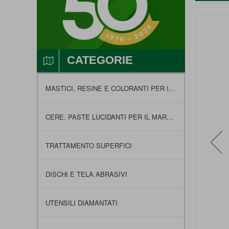
Vai
alla
fine
della
CATEGORIE
galleria
di
immagini
MASTICI, RESINE E COLORANTI PER IL MARMO
CERE, PASTE LUCIDANTI PER IL MARMO E FELTRI
TRATTAMENTO SUPERFICI
DISCHI E TELA ABRASIVI
UTENSILI DIAMANTATI