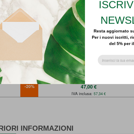
ISCRIV
NEWS
Resta aggiornato su
Per i nuovi iscritti,
del 5% per i
Subsribe to our ema
receive update on the
and spec
ZIONA PRODOTTO
58,74 €
-20%
47,00 €
IVA inclusa:
57,34 €
RIORI INFORMAZIONI