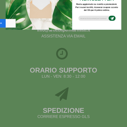
Resta aggiornato su novità e promozioni.
Per i nuovi iscritti, riceverai coupon sconto
del 5% per il primo ordine.
Subsribe to our email newsletter today to
receive update on the latest news, tutorials
and special offers!
info@articolipermarmisti.it
ASSISTENZA VIA EMAIL
ORARIO SUPPORTO
LUN - VEN: 8:30 - 12:00
SPEDIZIONE
CORRIERE ESPRESSO GLS