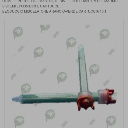
HOME
PRODOTTI
MASTICI, RESINE E COLORANTI PER IL MARMO
SISTEMI EPOSSIDICI E CARTUCCE
BECCUCCIO MISCELATORE ARANCIO-VERDE CARTUCCIA 10:1
Vai
alla
fine
della
galleria
di
immagini