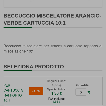
Vai
all'inizio
BECCUCCIO MISCELATORE ARANCIO-
della
VERDE CARTUCCIA 10:1
galleria
di
immagini
Beccuccio miscelatore per sistemi a cartuccia rapporto di
miscelazione 10:1
SELEZIONA PRODOTTO
Regular Price
1,60 €
PER
Quantità
Special Price
CARTUCCIA
-15%
1,36 €
RAPPORTO
IVA inclusa:
10:1
1,66 €