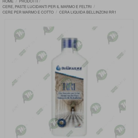
HOME
PRODOTTI
CERE, PASTE LUCIDANTI PER IL MARMO E FELTRI
CERE PER MARMO E COTTO
CERA LIQUIDA BELLINZONI RR1
Vai
alla
fine
della
galleria
di
immagini