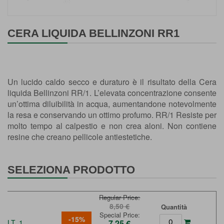
Vai
all'inizio
CERA LIQUIDA BELLINZONI RR1
della
galleria
di
immagini
Un lucido caldo secco e duraturo è il risultato della Cera
liquida Bellinzoni RR/1. L’elevata concentrazione consente
un’ottima diluibilità in acqua, aumentandone notevolmente
la resa e conservando un ottimo profumo. RR/1 Resiste per
molto tempo al calpestio e non crea aloni. Non contiene
resine che creano pellicole antiestetiche.
SELEZIONA PRODOTTO
Regular Price
8,50 €
Quantità
Special Price
-15%
LT. 1
7,25 €