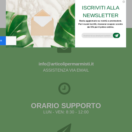
ISCRIVITI ALLA
Indietro
NEWSLETTER
Resta aggiornato su novità e promozioni.
Per i nuovi iscritti, riceverai coupon sconto
del 5% per il primo ordine.
Subsribe to our email newsletter today to
receive update on the latest news, tutorials
and special offers!
info@articolipermarmisti.it
ASSISTENZA VIA EMAIL
ORARIO SUPPORTO
LUN - VEN: 8:30 - 12:00