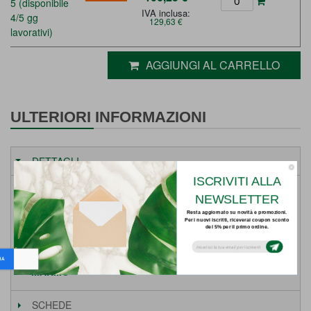
5 (disponibile
IVA inclusa:
4/5 gg
129,63 €
lavorativi)
AGGIUNGI AL CARRELLO
ULTERIORI INFORMAZIONI
DETTAGLI
ISCRIVITI ALLA
Weight
1 Kg
NEWSLETTER
Resta aggiornato su novità e promozioni.
Per i nuovi iscritti, riceverai coupon sconto
Prodotto:
del 5% per il primo ordine.
Subsribe to our email newsletter today to
receive update on the latest news, tutorials
and special offers!
Vedi tutti i prodotti BELLINZONI - PRODOTTI PER IL
MARMO
SCHEDE