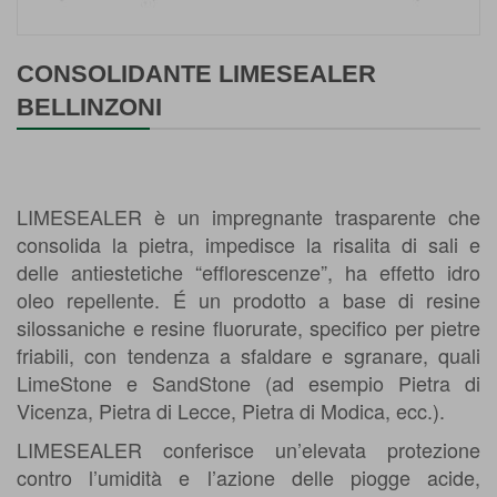
Vai
all'inizio
CONSOLIDANTE LIMESEALER
della
BELLINZONI
galleria
di
immagini
LIMESEALER è un impregnante trasparente che
consolida la pietra, impedisce la risalita di sali e
delle antiestetiche “efflorescenze”, ha effetto idro
oleo repellente. É un prodotto a base di resine
silossaniche e resine fluorurate, specifico per pietre
friabili, con tendenza a sfaldare e sgranare, quali
LimeStone e SandStone (ad esempio Pietra di
Vicenza, Pietra di Lecce, Pietra di Modica, ecc.).
LIMESEALER conferisce un’elevata protezione
contro l’umidità e l’azione delle piogge acide,