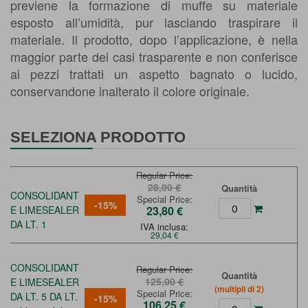
previene la formazione di muffe su materiale
esposto all’umidità, pur lasciando traspirare il
materiale. Il prodotto, dopo l’applicazione, è nella
maggior parte dei casi trasparente e non conferisce
ai pezzi trattati un aspetto bagnato o lucido,
conservandone inalterato il colore originale.
SELEZIONA PRODOTTO
Regular Price
28,00 €
Quantità
CONSOLIDANT
Special Price
-15%
E LIMESEALER
23,80 €
DA LT. 1
IVA inclusa:
29,04 €
CONSOLIDANT
Regular Price
Quantità
125,00 €
E LIMESEALER
(multipli di 2)
Special Price
DA LT. 5 DA LT.
-15%
106,25 €