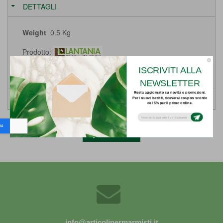
DETTAGLI
Weight
0.5 Kg
Prodotto:
ISCRIVITI ALLA
Vedi tutti i prodotti LANTANIA
NEWSLETTER
Resta aggiornato su novità e promozioni.
SCHEDE
Per i nuovi iscritti, riceverai coupon sconto
del 5% per il primo ordine.
Subsribe to our email newsletter today to
receive update on the latest news, tutorials
and special offers!
Indietro
info@articolipermarmisti.it