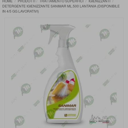
HOME
PRODOTTI
TRATTAMENTO SUPERFICI
IGIENIZZANTI
DETERGENTE IGIENIZZANTE SANIMAR ML.500 LANTANIA (DISPONIBILE
IN 4/5 GG LAVORATIVI)
Vai
alla
fine
della
galleria
di
immagini