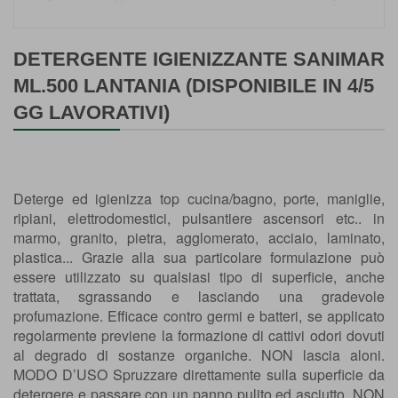
Vai
all'inizio
DETERGENTE IGIENIZZANTE SANIMAR
della
ML.500 LANTANIA (DISPONIBILE IN 4/5
galleria
GG LAVORATIVI)
di
immagini
Deterge ed igienizza top cucina/bagno, porte, maniglie,
ripiani, elettrodomestici, pulsantiere ascensori etc.. in
marmo, granito, pietra, agglomerato, acciaio, laminato,
plastica... Grazie alla sua particolare formulazione può
essere utilizzato su qualsiasi tipo di superficie, anche
trattata, sgrassando e lasciando una gradevole
profumazione. Efficace contro germi e batteri, se applicato
regolarmente previene la formazione di cattivi odori dovuti
al degrado di sostanze organiche. NON lascia aloni.
MODO D’USO Spruzzare direttamente sulla superficie da
detergere e passare con un panno pulito ed asciutto. NON