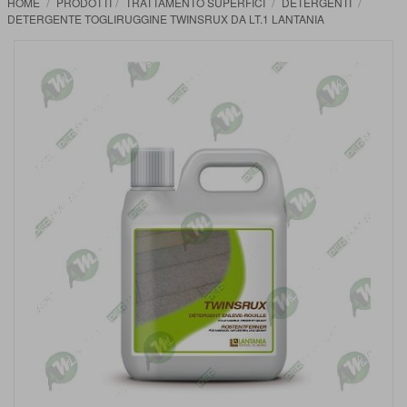
HOME
PRODOTTI
TRATTAMENTO SUPERFICI
DETERGENTI
DETERGENTE TOGLIRUGGINE TWINSRUX DA LT.1 LANTANIA
Vai
alla
fine
della
galleria
di
immagini