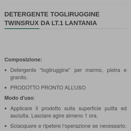
Vai
all'inizio
DETERGENTE TOGLIRUGGINE
della
TWINSRUX DA LT.1 LANTANIA
galleria
di
immagini
Composizione:
Detergente “togliruggine” per marmo, pietra e
granito.
PRODOTTO PRONTO ALL’USO
:
Modo d'uso
Applicare il prodotto sulla superficie pulita ed
asciutta. Lasciare agire almeno 1 ora.
Sciacquare e ripetere l’operazione se necessario.