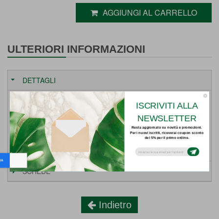
AGGIUNGI AL CARRELLO
ULTERIORI INFORMAZIONI
DETTAGLI
ISCRIVITI ALLA
Weight
1.1 Kg
NEWSLETTER
Prodotto:
Resta aggiornato su novità e promozioni.
Per i nuovi iscritti, riceverai coupon sconto
del 5% per il primo ordine.
Subsribe to our email newsletter today to
receive update on the latest news, tutorials
Vedi tutti i prodotti LANTANIA
and special offers!
SCHEDE
Indietro