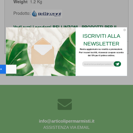
Weight
1.2 Kg
Prodotto:
Vedi tutti i prodotti BELLINZONI - PRODOTTI PER IL
MARMO
ISCRIVITI ALLA
NEWSLETTER
SCHEDE
Resta aggiornato su novità e promozioni.
Per i nuovi iscritti, riceverai coupon sconto
del 5% per il primo ordine.
Subsribe to our email newsletter today to
receive update on the latest news, tutorials
and special offers!
Indietro
info@articolipermarmisti.it
ASSISTENZA VIA EMAIL