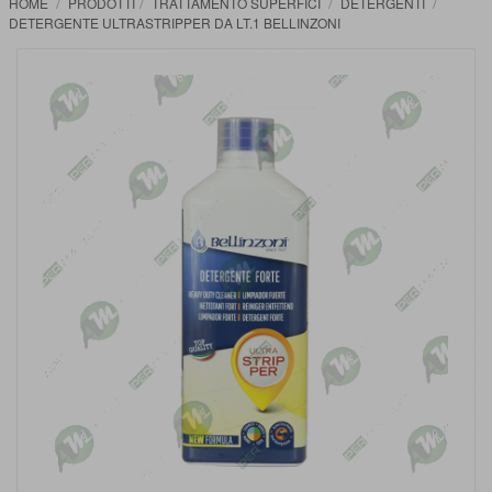
HOME
PRODOTTI
TRATTAMENTO SUPERFICI
DETERGENTI
DETERGENTE ULTRASTRIPPER DA LT.1 BELLINZONI
Vai
alla
fine
della
galleria
di
immagini