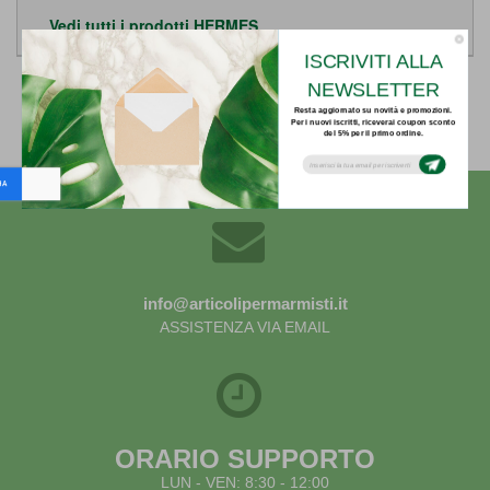
Vedi tutti i prodotti HERMES
ISCRIVITI ALLA
NEWSLETTER
Indietro
Resta aggiornato su novità e promozioni.
Per i nuovi iscritti, riceverai coupon sconto
del 5% per il primo ordine.
Subsribe to our email newsletter today to
receive update on the latest news, tutorials
and special offers!
info@articolipermarmisti.it
ASSISTENZA VIA EMAIL
ORARIO SUPPORTO
LUN - VEN: 8:30 - 12:00