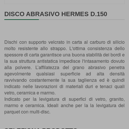
Vai
all'inizio
DISCO ABRASIVO HERMES D.150
della
galleria
di
immagini
Dischi con supporto velcrato in carta al carburo di silicio
molto resistente allo strappo. L'ottima consistenza dello
spessore di carta garantisce una buona stabilità dei bordi e
la sua struttura antistatica impedisce l'intasamento dovuto
alla polvere. L’affilatezza del grano abrasivo penetra
agevolmente qualsiasi superficie ad alta densità
ravvivando costantemente la sua taglienza ed è quindi
indicato nelle lavorazioni di materiali duri e tenaci quali
vetro, ceramica e marmo.
Indicato per la levigatura di superfici di vetro, granito,
marmo e ceramica. Ideali anche per la la levigatura del
parquet con multi-disc.