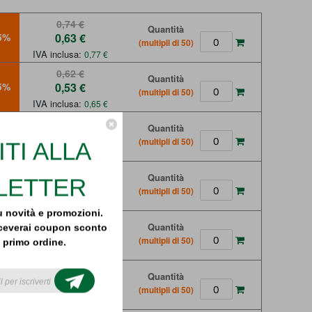
0,74 €
Quantità
5%
0,63 €
(multipli di 50)
IVA inclusa:
0,77 €
0,62 €
Quantità
5%
0,53 €
(multipli di 50)
IVA inclusa:
0,65 €
0,61 €
Quantità
5%
0,52 €
(multipli di 50)
ITI ALLA
IVA inclusa:
0,63 €
0,55 €
Quantità
LETTER
5%
0,47 €
(multipli di 50)
IVA inclusa:
0,57 €
 novità e promozioni.
0,55 €
Quantità
 riceverai coupon sconto
5%
0,47 €
(multipli di 50)
l primo ordine.
IVA inclusa:
0,57 €
il newsletter today to
 latest news, tutorials
ial offers!
0,55 €
Quantità
5%
0,47 €
(multipli di 50)
IVA inclusa:
0,57 €