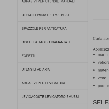
ABRASIVI PER UTENSILI MANUALI
UTENSILI WIDIA PER MARMISTI
Vai
all'inizio
SPAZZOLE PER ANTICATURA
della
galleria
Carta abr
DISCHI DA TAGLIO DIAMANTATI
di
immagini
Applicazi
marmi
FORETTI
vetror
UTENSILI AD ARIA
materi
vetro
ABRASIVI PER LEVIGATURA
parqu
LEVIGACOSTE LEVIGATORO SMUSSI
SELE