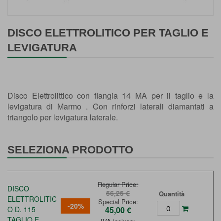
Vai
all'inizio
DISCO ELETTROLITICO PER TAGLIO E
della
LEVIGATURA
galleria
di
immagini
Disco Elettrolittico con flangia 14 MA per il taglio e la
levigatura di Marmo . Con rinforzi laterali diamantati a
triangolo per levigatura laterale.
SELEZIONA PRODOTTO
Regular Price
DISCO
56,25 €
Quantità
ELETTROLITIC
Special Price
-20%
O D. 115
45,00 €
TAGLIO E