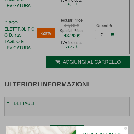
IVA inclusa:
54,90 €
LEVIGATURA
Regular Price
DISCO
54,00 €
Quantità
ELETTROLITIC
Special Price
-20%
O D. 125
43,20 €
TAGLIO E
IVA inclusa:
52,70 €
LEVIGATURA
AGGIUNGI AL CARRELLO
ULTERIORI INFORMAZIONI
DETTAGLI
Indietro
ISCRIVITI ALLA