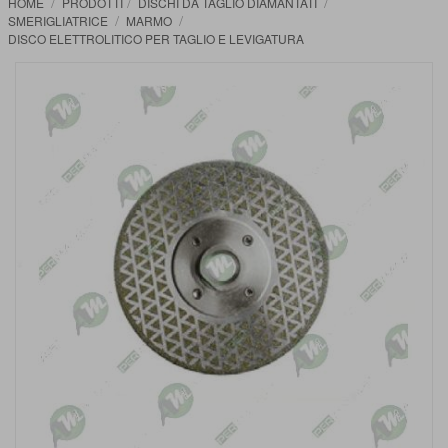
HOME
PRODOTTI
DISCHI DA TAGLIO DIAMANTATI
SMERIGLIATRICE
MARMO
DISCO ELETTROLITICO PER TAGLIO E LEVIGATURA
Vai
alla
fine
della
galleria
di
immagini