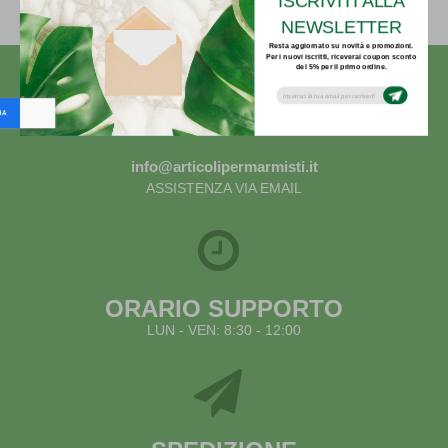
NEWSLETTER
Resta aggiornato su novità e promozioni.
Per i nuovi iscritti, riceverai coupon sconto
del 5% per il primo ordine.
Subsribe to our email newsletter today to
receive update on the latest news, tutorials
and special offers!
info@articolipermarmisti.it
ASSISTENZA VIA EMAIL
ORARIO SUPPORTO
LUN - VEN: 8:30 - 12:00