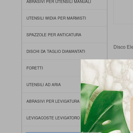
ABRASIVI PER UTENSILI MANUALI
UTENSILI WIDIA PER MARMISTI
Vai
all'inizio
SPAZZOLE PER ANTICATURA
della
galleria
Disco Elet
DISCHI DA TAGLIO DIAMANTATI
di
immagini
SELE
FORETTI
UTENSILI AD ARIA
DISCO 
ABRASIVI PER LEVIGATURA
DISCO 
LEVIGACOSTE LEVIGATORO SMUSSI