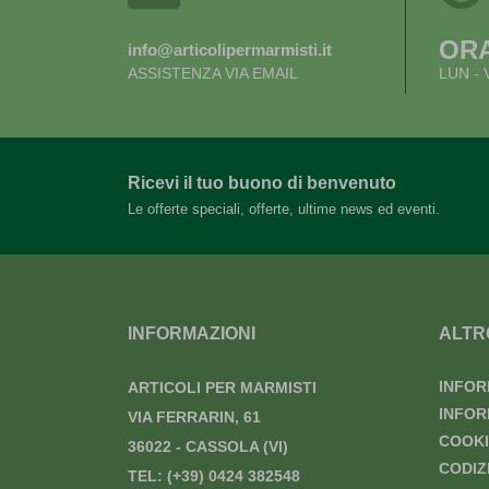
OR
info@articolipermarmisti.it
ASSISTENZA VIA EMAIL
LUN - 
Ricevi il tuo buono di benvenuto
Le offerte speciali, offerte, ultime news ed eventi.
INFORMAZIONI
ALTR
INFOR
ARTICOLI PER MARMISTI
INFOR
VIA FERRARIN, 61
COOKI
36022 - CASSOLA (VI)
CODIZ
TEL:
(+39) 0424 382548