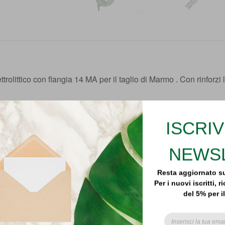
trolittico con flangia 14 MA per il taglio di Marmo . Con rinforzi la
ZIONA PRODOTTO
ISCRIV
NEWS
ELETTROLITICO D. 125 CON LAT. K
-31%
Resta aggiornato su
Per i nuovi iscritti,
ELETTROLITICO D. 115 CON LAT. K
-30%
del 5% per i
Subsribe to our ema
receive update on the
and spec