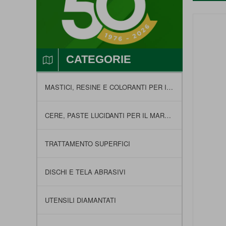
Vai
alla
fine
della
CATEGORIE
galleria
di
immagini
MASTICI, RESINE E COLORANTI PER IL MARMO
CERE, PASTE LUCIDANTI PER IL MARMO E FELTRI
TRATTAMENTO SUPERFICI
DISCHI E TELA ABRASIVI
UTENSILI DIAMANTATI