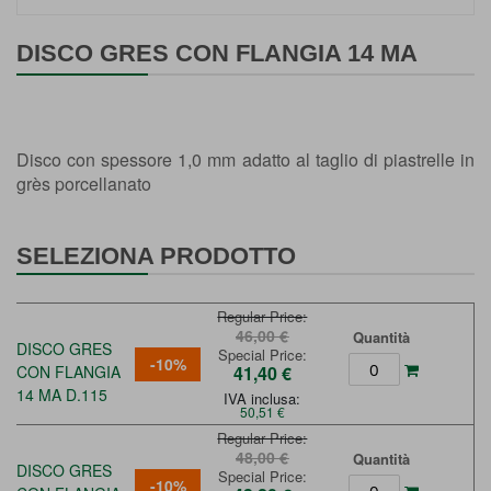
Vai
all'inizio
DISCO GRES CON FLANGIA 14 MA
della
galleria
di
immagini
Disco con spessore 1,0 mm adatto al taglio di piastrelle in
grès porcellanato
SELEZIONA PRODOTTO
Regular Price
46,00 €
Quantità
DISCO GRES
Special Price
-10%
CON FLANGIA
41,40 €
14 MA D.115
IVA inclusa:
50,51 €
Regular Price
48,00 €
Quantità
DISCO GRES
Special Price
-10%