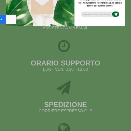
Per i nuovi iscritti, riceverai coupon sconto
del 5% per il primo ordine.
Subsribe to our email newsletter today to
receive update on the latest news, tutorials
and special offers!
info@articolipermarmisti.it
ASSISTENZA VIA EMAIL
ORARIO SUPPORTO
LUN - VEN: 8:30 - 12:00
SPEDIZIONE
CORRIERE ESPRESSO GLS