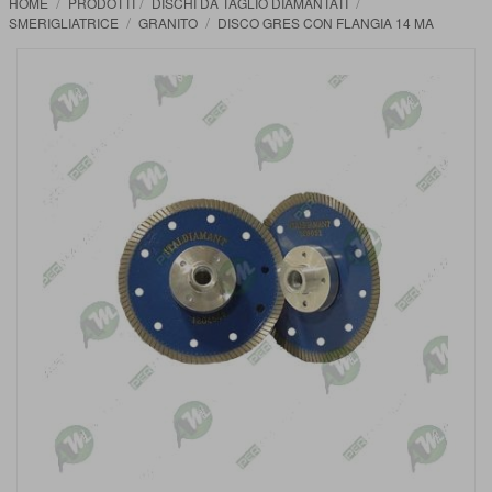
HOME
PRODOTTI
DISCHI DA TAGLIO DIAMANTATI
SMERIGLIATRICE
GRANITO
DISCO GRES CON FLANGIA 14 MA
Vai
alla
fine
della
galleria
di
immagini