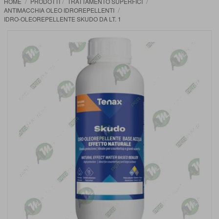
HOME
PRODOTTI
TRATTAMENTO SUPERFICI
ANTIMACCHIA OLEO IDROREPELLENTI
IDRO-OLEOREPELLENTE SKUDO DA LT. 1
Vai
alla
fine
della
galleria
di
immagini