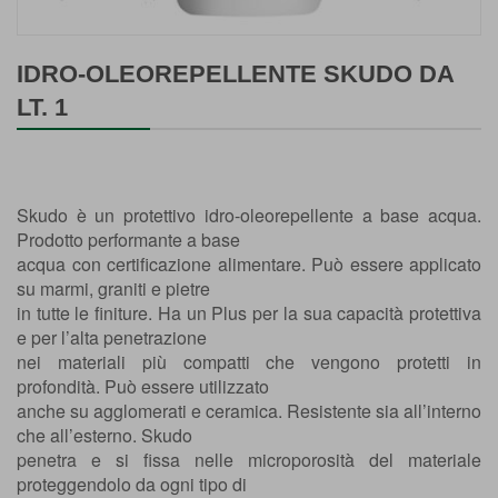
Vai
all'inizio
IDRO-OLEOREPELLENTE SKUDO DA
della
LT. 1
galleria
di
immagini
Skudo è un protettivo idro-oleorepellente a base acqua.
Prodotto performante a base
acqua con certificazione alimentare. Può essere applicato
su marmi, graniti e pietre
in tutte le finiture. Ha un Plus per la sua capacità protettiva
e per l’alta penetrazione
nei materiali più compatti che vengono protetti in
profondità. Può essere utilizzato
anche su agglomerati e ceramica. Resistente sia all’interno
che all’esterno. Skudo
penetra e si fissa nelle microporosità del materiale
proteggendolo da ogni tipo di