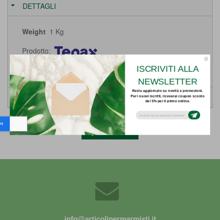
DETTAGLI
Weight
1 Kg
Prodotto:
ISCRIVITI ALLA
Vedi tutti i prodotti TENAX
NEWSLETTER
Resta aggiornato su novità e promozioni.
SCHEDE
Per i nuovi iscritti, riceverai coupon sconto
del 5% per il primo ordine.
Subsribe to our email newsletter today to
receive update on the latest news, tutorials
and special offers!
Indietro
info@articolipermarmisti.it