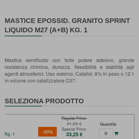
Vai
all'inizio
MASTICE EPOSSID. GRANITO SPRINT
della
LIQUIDO M27 (A+B) KG. 1
galleria
di
immagini
Mastice semifluido con forte potere adesivo, grande
resistenza chimica, durezza, flessibilità e stabilità agli
agenti atmosferici. Uso esterno. Catalisi: 8% in peso o 12:1
in volume con catalizzatore C07.
SELEZIONA PRODOTTO
Regular Price
41,55 €
Quantità
Special Price
-20%
Kg. 1
33,25 €