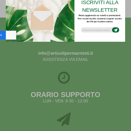
Indietro
ISCRIVITI ALLA
NEWSLETTER
Resta aggiornato su novità e promozioni.
Per i nuovi iscritti, riceverai coupon sconto
del 5% per il primo ordine.
Subsribe to our email newsletter today to
receive update on the latest news, tutorials
and special offers!
info@articolipermarmisti.it
ASSISTENZA VIA EMAIL
ORARIO SUPPORTO
LUN - VEN: 8:30 - 12:00