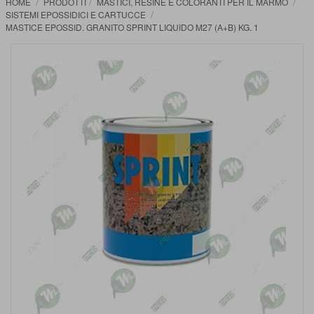
HOME
PRODOTTI
MASTICI, RESINE E COLORANTI PER IL MARMO
SISTEMI EPOSSIDICI E CARTUCCE
MASTICE EPOSSID. GRANITO SPRINT LIQUIDO M27 (A+B) KG. 1
Vai
alla
fine
della
galleria
di
immagini