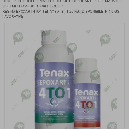
HOME
PRODOTTI
MASTICI, RESINE E COLORANTI PER IL MARMO
SISTEMI EPOSSIDICI E CARTUCCE
RESINA EPOXART 4TO1 TENAX ( A+B ) 1.25 KG. (DISPONIBILE IN 4/5 GG
LAVORATIVI)
Vai
alla
fine
della
galleria
di
immagini