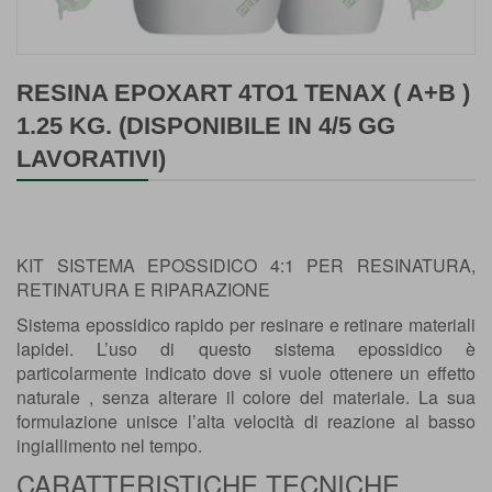
Vai
all'inizio
RESINA EPOXART 4TO1 TENAX ( A+B )
della
1.25 KG. (DISPONIBILE IN 4/5 GG
galleria
LAVORATIVI)
di
immagini
KIT SISTEMA EPOSSIDICO 4:1 PER RESINATURA,
RETINATURA E RIPARAZIONE
Sistema epossidico rapido per resinare e retinare materiali
lapidei. L’uso di questo sistema epossidico è
particolarmente indicato dove si vuole ottenere un effetto
naturale , senza alterare il colore del materiale. La sua
formulazione unisce l’alta velocità di reazione al basso
ingiallimento nel tempo.
CARATTERISTICHE TECNICHE