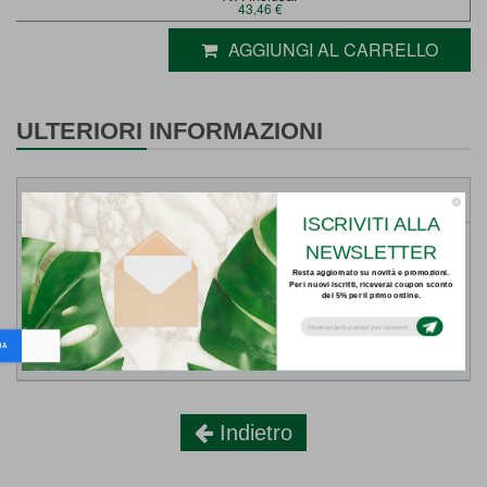
43,46 €
AGGIUNGI AL CARRELLO
ULTERIORI INFORMAZIONI
DETTAGLI
ISCRIVITI ALLA
NEWSLETTER
Weight
1.3 Kg
Resta aggiornato su novità e promozioni.
Per i nuovi iscritti, riceverai coupon sconto
Prodotto:
del 5% per il primo ordine.
Subsribe to our email newsletter today to
receive update on the latest news, tutorials
and special offers!
Vedi tutti i prodotti TENAX
Indietro