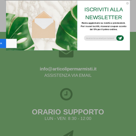
ISCRIVITI ALLA
Indietro
NEWSLETTER
Resta aggiornato su novità e promozioni.
Per i nuovi iscritti, riceverai coupon sconto
del 5% per il primo ordine.
Subsribe to our email newsletter today to
receive update on the latest news, tutorials
and special offers!
info@articolipermarmisti.it
ASSISTENZA VIA EMAIL
ORARIO SUPPORTO
LUN - VEN: 8:30 - 12:00