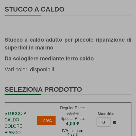
Vai
all'inizio
STUCCO A CALDO
della
galleria
di
immagini
Stucco a caldo adatto per piccole riparazione di
superfici in marmo
Da sciogliere mediante ferro caldo
Vari colori disponibili.
SELEZIONA PRODOTTO
Regular Price
5,00 €
STUCCO A
Quantità
Special Price
CALDO
-20%
4,00 €
COLORE
IVA inclusa:
BIANCO
4,88 €