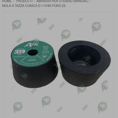
HOME
PRODOTTI
ABRASIVI PER UTENSILI MANUALI
MOLA A TAZZA CONICA D.110/90 FORO 22
Vai
alla
fine
della
galleria
di
immagini