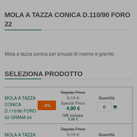
Vai
all'inizio
MOLA A TAZZA CONICA D.110/90 FORO
della
22
galleria
di
immagini
Mola a tazza conica per smussi di marmo e granito
SELEZIONA PRODOTTO
Regular Price
5,15 €
MOLA A TAZZA
Quantità
Special Price
CONICA
-5%
4,90 €
D.110/90 FORO
IVA inclusa:
22 GRANA 24
5,98 €
Regular Price
5,15 €
MOLA A TAZZA
Quantità