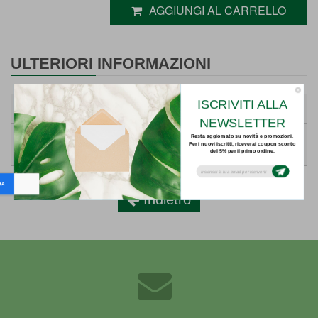
AGGIUNGI AL CARRELLO
ULTERIORI INFORMAZIONI
ISCRIVITI ALLA
DETTAGLI
NEWSLETTER
Resta aggiornato su novità e promozioni.
Weight
0.6 Kg
Per i nuovi iscritti, riceverai coupon sconto
del 5% per il primo ordine.
Subsribe to our email newsletter today to
receive update on the latest news, tutorials
and special offers!
Indietro