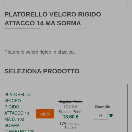
Vai
all'inizio
PLATORELLO VELCRO RIGIDO
della
ATTACCO 14 MA SORMA
galleria
di
immagini
Platorello velcro rigido in plastica.
SELEZIONA PRODOTTO
PLATORELLO
VELCRO
Regular Price
17,00 €
RIGIDO
Quantità
Special Price
ATTACCO 14
-20%
13,60 €
MA D. 100
IVA inclusa:
SORMA
16,59 €
DIAMETRO 100