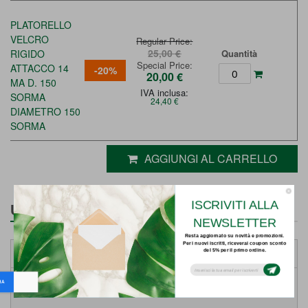
PLATORELLO
VELCRO
Regular Price
25,00 €
RIGIDO
Quantità
Special Price
ATTACCO 14
-20%
20,00 €
MA D. 150
IVA inclusa:
SORMA
24,40 €
DIAMETRO 150
SORMA
AGGIUNGI AL CARRELLO
ISCRIVITI ALLA
ULTERIORI INFORMAZIONI
NEWSLETTER
Resta aggiornato su novità e promozioni.
Per i nuovi iscritti, riceverai coupon sconto
DETTAGLI
del 5% per il primo ordine.
Subsribe to our email newsletter today to
receive update on the latest news, tutorials
and special offers!
Weight
0.12 Kg