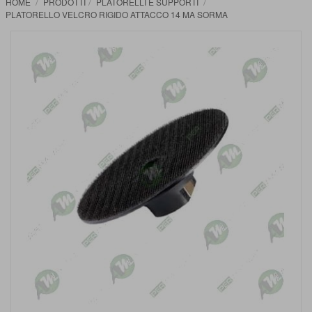
HOME
PRODOTTI
PLATORELLI E SUPPORTI
PLATORELLO VELCRO RIGIDO ATTACCO 14 MA SORMA
Vai
alla
fine
della
galleria
di
immagini