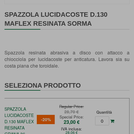
Vai
all'inizio
SPAZZOLA LUCIDACOSTE D.130
della
MAFLEX RESINATA SORMA
galleria
di
immagini
Spazzola resinata abrasiva a disco con attacco a
chiocciola per lucidacoste per anticatura. Lavora sia su
costa piana che toroidale.
SELEZIONA PRODOTTO
Regular Price
SPAZZOLA
28,70 €
Quantità
LUCIDACOSTE
Special Price
-20%
D.130 MAFLEX
23,00 €
RESINATA
IVA inclusa:
28,06 €