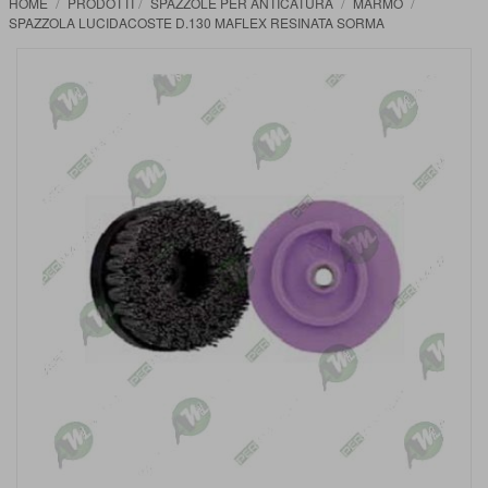
HOME
PRODOTTI
SPAZZOLE PER ANTICATURA
MARMO
SPAZZOLA LUCIDACOSTE D.130 MAFLEX RESINATA SORMA
Vai
alla
fine
della
galleria
di
immagini