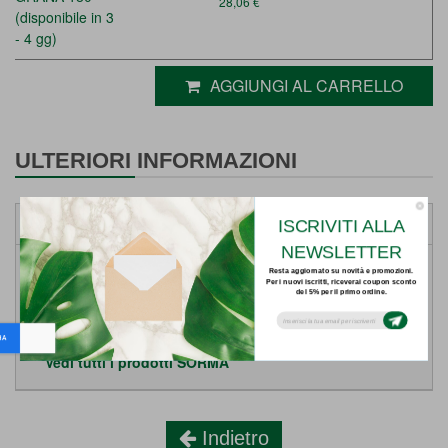
28,06 €
(disponibile in 3
- 4 gg)
AGGIUNGI AL CARRELLO
ULTERIORI INFORMAZIONI
DETTAGLI
ISCRIVITI ALLA
NEWSLETTER
Weight
0.36 Kg
Resta aggiornato su novità e promozioni.
Per i nuovi iscritti, riceverai coupon sconto
del 5% per il primo ordine.
Subsribe to our email newsletter today to
receive update on the latest news, tutorials
and special offers!
Prodotto:
Vedi tutti i prodotti SORMA
Indietro