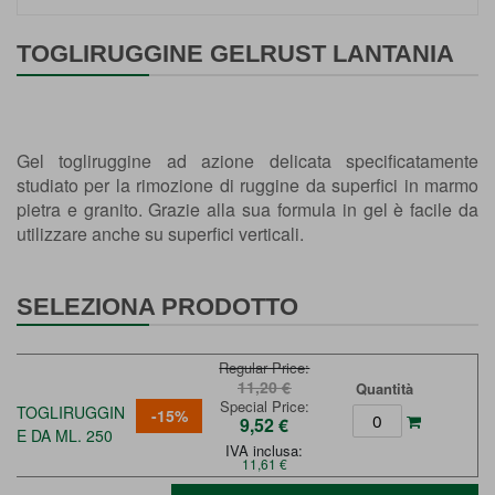
Vai
all'inizio
TOGLIRUGGINE GELRUST LANTANIA
della
galleria
di
immagini
Gel togliruggine ad azione delicata specificatamente
studiato per la rimozione di ruggine da superfici in marmo
pietra e granito. Grazie alla sua formula in gel è facile da
utilizzare anche su superfici verticali.
SELEZIONA PRODOTTO
Regular Price
11,20 €
Quantità
Special Price
TOGLIRUGGIN
-15%
9,52 €
E DA ML. 250
IVA inclusa:
11,61 €