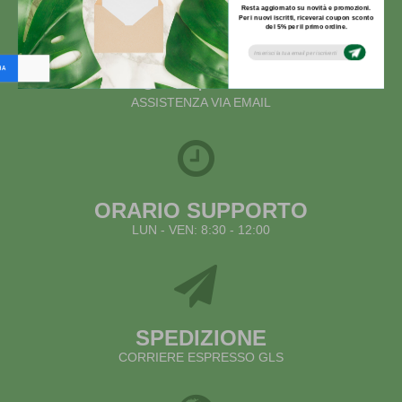
Resta aggiornato su novità e promozioni.
Per i nuovi iscritti, riceverai coupon sconto
del 5% per il primo ordine.
Subsribe to our email newsletter today to
receive update on the latest news, tutorials
and special offers!
info@articolipermarmisti.it
ASSISTENZA VIA EMAIL
ORARIO SUPPORTO
LUN - VEN: 8:30 - 12:00
SPEDIZIONE
CORRIERE ESPRESSO GLS