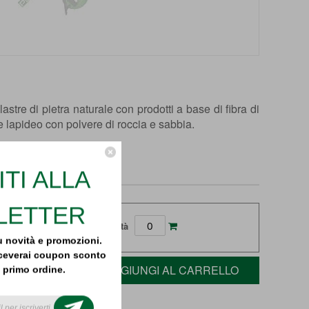
i lastre di pietra naturale con prodotti a base di fibra di
le lapideo con polvere di roccia e sabbia.
ITI ALLA
LETTER
Quantità
 novità e promozioni.
 riceverai coupon sconto
AGGIUNGI AL CARRELLO
l primo ordine.
il newsletter today to
 latest news, tutorials
ial offers!