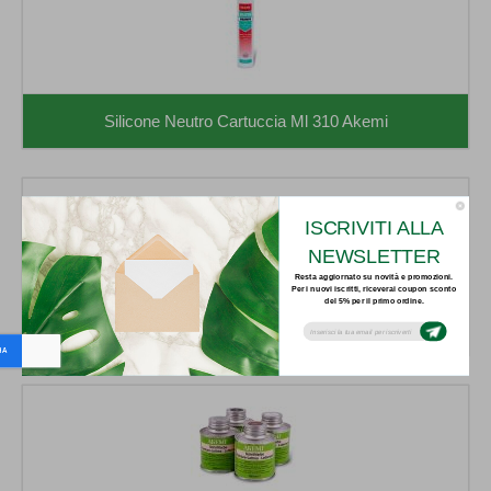
Silicone Neutro Cartuccia Ml 310 Akemi
ISCRIVITI ALLA
NEWSLETTER
Resta aggiornato su novità e promozioni.
Per i nuovi iscritti, riceverai coupon sconto
del 5% per il primo ordine.
Subsribe to our email newsletter today to
receive update on the latest news, tutorials
and special offers!
Tubetto Colorante Ml 30 Akemi